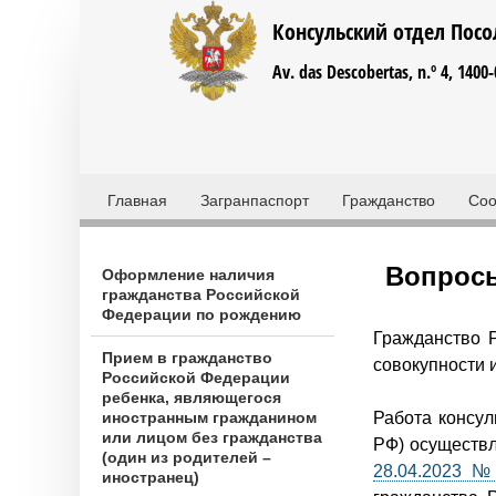
Консульский отдел Посо
Av. das Descobertas, n.º 4, 1400
Г
Главная
Загранпаспорт
Гражданство
Соо
л
Запись на приём
а
Вопросы
Оформление наличия
в
гражданства Российской
Федерации по рождению
н
Гражданство 
Прием в гражданство
о
совокупности 
Российской Федерации
е
ребенка, являющегося
иностранным гражданином
Работа консул
м
или лицом без гражданства
РФ) осуществл
(один из родителей –
е
28.04.2023 №
иностранец)