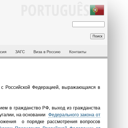
PORTUGUÊS
П
Ф
о
о
и
р
с
м
сия
ЗАГС
Виза в Россию
Контакты
к
а
п
о
и
с
а с Российской Федерацией, выражающаяся в
к
а
рием в гражданство РФ, выход из гражданства
угалии, на основании
Федерального закона от
жения о порядке рассмотрения вопросов