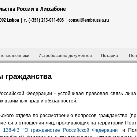
Jump to navigation
льства России в Лиссабоне
-092 Lisboa | т. (+351) 213-011-606 | consul@embrussia.ru​
течественники
Истребование документов
Нотариат
Пен
 гражданства
Российской Федерации - устойчивая правовая связь лиц
их взаимных прав и обязанностей.
ьского отдела по рассмотрению вопросов гражданства (п
яется в отношении лиц, проживающих на территории Порт
 138-ФЗ "О гражданстве Российской Федерации"
и Поло