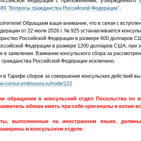
Российской Федерации с приложениями, утвержденного
889 "Вопросы гражданства Российской Федерации"
.
етители! Обращаем ваше внимание, что в связи с вступле
дерации от 22 июля 2026 г. № 925 устанавливается консуль
данство Российской Федерации в размере 600 долларов СШ
оссийской Федерации в размере 1200 долларов США, при эт
ое в заявлении. Взимание консульского сбора за рассмотре
я гражданства Российской Федерации исключено.
 в Тарифе сборов за совершение консульских действий вы
ww.consul.embrussia.ru/node/122
ри обращении в консульский отдел Посольства по 
заявитель обязан иметь при себе оригиналы и копии в
нты, выполненные на иностранном языке, должн
заверены в консульском отделе.