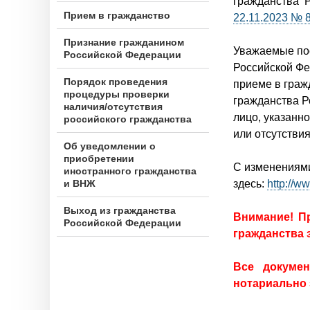
н
гражданства 
Прием в гражданство
22.11.2023 № 
ю
Признание гражданином
Уважаемые пос
Российской Федерации
Российской Фе
Порядок проведения
приеме в граж
процедуры проверки
гражданства Р
наличия/отсутствия
лицо, указанн
российского гражданства
или отсутстви
Об уведомлении о
приобретении
С изменениями
иностранного гражданства
и ВНЖ
здесь:
http://w
Выход из гражданства
Внимание! П
Российской Федерации
гражданства 
Все докуме
нотариально 