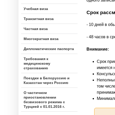
н
одного записа
ю
Учебная виза
Срок расс
Транзитная виза
- 10 дней в об
Частная виза
- 48 часов в 
Многократная виза
Дипломатические паспорта
Внимание:
Требования к
Срок при
медицинскому
имеется 
страхованию
Консульс
Поездки в Белоруссию и
Неполный
Казахстан через Россию
том числ
принимаю
О частичном
приостановлении
Минималь
безвизового режима с
Турцией с 01.01.2016 г.