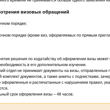
нного времени не принимается больше одного заявления на
мотрения визовых обращений
ычном порядке;
срочном порядке (кроме виз, оформляемых по прямым пригл
нятия решения по ходатайству об оформлении визы может б
необходимость в его дополнительном изучении.
кий отдел не принимает документы на визы, отправленные п
 комплект документов, а также анкеты с подчистками, зач
е оформленные и распечатанные с нарушением правил, указ
тся.
ный срок оформления визы – 48 часов.