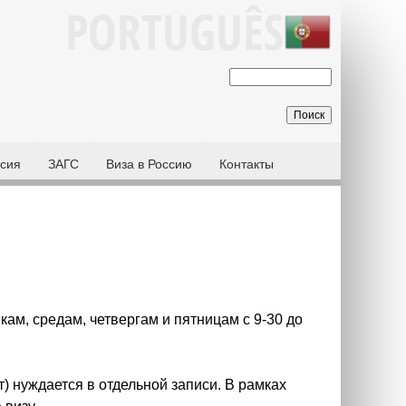
PORTUGUÊS
П
Ф
о
о
и
р
с
м
сия
ЗАГС
Виза в Россию
Контакты
к
а
п
о
и
с
к
а
ам, средам, четвергам и пятницам с 9-30 до
) нуждается в отдельной записи. В рамках