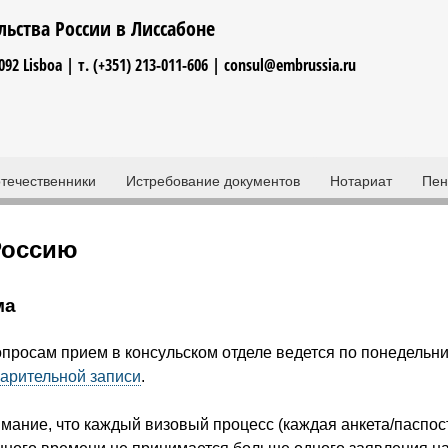
Jump to navigation
льства России в Лиссабоне
-092 Lisboa | т. (+351) 213-011-606 | consul@embrussia.ru​
течественники
Истребование документов
Нотариат
Пен
Россию
ма
просам прием в консульском отделе ведется по понедельник
арительной записи
.
ание, что каждый визовый процесс (каждая анкета/паспост