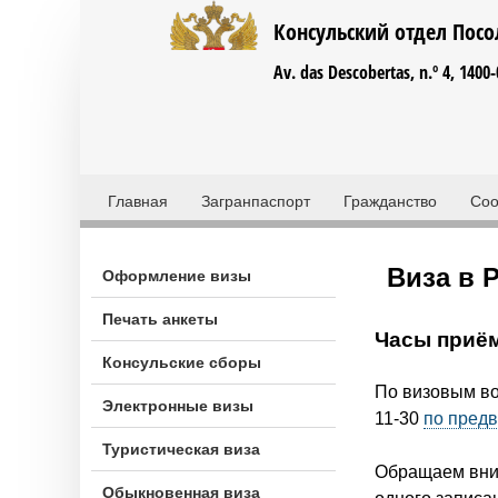
Консульский отдел Посо
Av. das Descobertas, n.º 4, 1400
Г
Главная
Загранпаспорт
Гражданство
Соо
л
Запись на приём
а
Виза в 
Оформление визы
в
Печать анкеты
н
Часы приё
о
Консульские сборы
По визовым во
е
Электронные визы
11-30
по предв
м
Туристическая виза
е
Обращаем вним
Обыкновенная виза