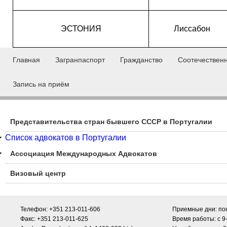
ЭСТОНИЯ
Лиссабон
Г
Главная
Загранпаспорт
Гражданство
Соотечествен
л
Запись на приём
а
в
н
Представительства стран бывшего СССР в Португалии
о
Список адвокатов в Португалии
е
Ассоциация Международных Адвокатов
м
Визовый центр
е
н
Телефон: +351 213-011-606​
Приемные дни: пон
ю
Факс: +351 213-011-625​
Время работы: с 9