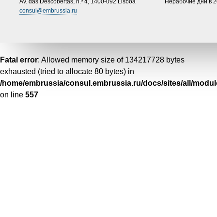
Av. das Descobertas, n.º 4, 1400-092 Lisboa​
Нерабочие дни в 20
consul@embrussia.ru
Fatal error
: Allowed memory size of 134217728 bytes
exhausted (tried to allocate 80 bytes) in
/home/embrussia/consul.embrussia.ru/docs/sites/all/modul
on line
557